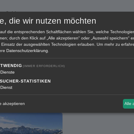
es Gebiet
e, die wir nutzen möchten
 dem Abflug
sobald wie möglich nach
 auf die entsprechenden Schaltflächen wählen Sie, welche Technologi
 Fall überflogen
wird!
en; durch den Klick auf „Alle akzeptieren“ oder „Auswahl speichern“ er
 Einsatz der ausgewählten Technologien erlauben.
Um mehr zu erfahre
sere
Datenschutzerklärung
.
nigkeiten, für uns sind es viele zufriedene
TWENDIG
(IMMER ERFORDERLICH)
Dienste
SUCHER-STATISTIKEN
Dienst
 akzeptieren
Alle 