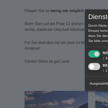
Fliegen Sie so
wenig wie möglich über bebaut
Dienst
Beim Start auf der Piste 12 drehen Sie bitte
nach
Durch Klicks
rechts, damit die Ortschaft Nikolsdorf
auf keinen
Einsatz komm
dass Sie den
Sie bitte un
Für Sie sind dies nur ein paar zu beachtende Klei
Anrainer!
NO
↓
3
Danke! Glück ab gut Land
BE
↓
1
Ausgewählte