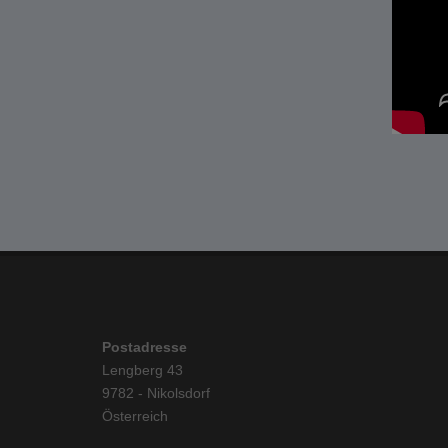
Postadresse
Lengberg 43
9782 - Nikolsdorf
Österreich