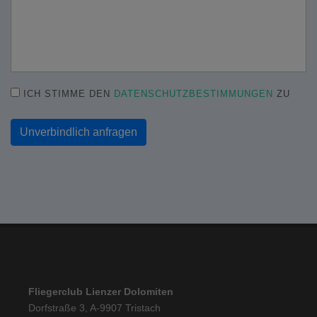
ICH STIMME DEN
DATENSCHUTZBESTIMMUNGEN
ZU
Unverbindlich anfragen
Fliegerclub Lienzer Dolomiten
Dorfstraße 3, A-9907 Tristach